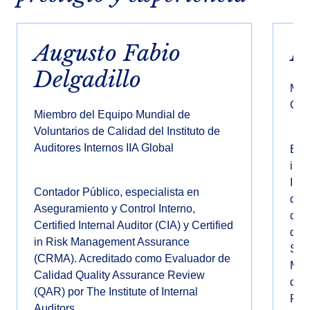
Augusto Fabio
E
Delgadillo
Mie
Ope
Miembro del Equipo Mundial de
Voluntarios de Calidad del Instituto de
Auditores Internos IIA Global
Expe
imp
Int
Contador Público, especialista en
de 
Aseguramiento y Control Interno,
de 
Certified Internal Auditor (CIA) y Certified
de A
in Risk Management Assurance
SARL
(CRMA). Acreditado como Evaluador de
Mon
Calidad Quality Assurance Review
de 
(QAR) por The Institute of Internal
Fin
Auditors.