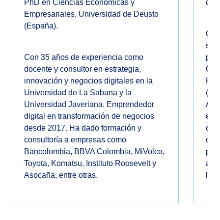
PhD en Ciencias Económicas y
cad
Empresariales, Universidad de Deusto
(España).
Con
solu
Con 35 años de experiencia como
pos
docente y consultor en estrategia,
CSC
innovación y negocios digitales en la
Pro
Universidad de La Sabana y la
(PD
Universidad Javeriana. Emprendedor
Ade
digital en transformación de negocios
expe
desde 2017. Ha dado formación y
cad
consultoría a empresas como
cons
Bancolombia, BBVA Colombia, MiVolco,
pro
Toyota, Komatsu, Instituto Roosevelt y
aba
Asocaña, entre otras.
líde