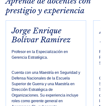
Aprende de docentes con
prestigio y experiencia
Jorge Enrique
F
Bolívar Ramírez
V
Profesor en la Especialización en
Pro
Gerencia Estratégica.
Fin
Sab
Cuenta con una Maestría en Seguridad y
Defensa Nacionales de la Escuela
Cue
Superior de Guerra y una Maestría en
Soc
Dirección Estratégica de
San
Organizaciones. Su experiencia incluye
dec
roles como gerente general en
la 